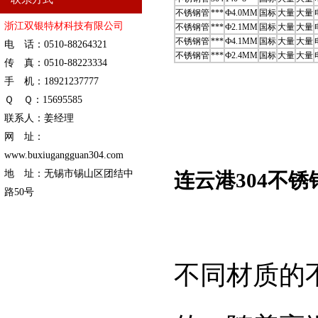
不锈钢管
***
Ф4.0MM
国标
大量
大量
浙江双银特材科技有限公司
不锈钢管
***
Ф2.1MM
国标
大量
大量
不锈钢管
***
Ф4.1MM
国标
大量
大量
电 话：0510-88264321
不锈钢管
***
Ф2.4MM
国标
大量
大量
传 真：0510-88223334
手 机：18921237777
Ｑ Ｑ：15695585
联系人：姜经理
网 址：
www.buxiugangguan304.com
地 址：无锡市锡山区团结中
连云港304不
路50号
不同材质的