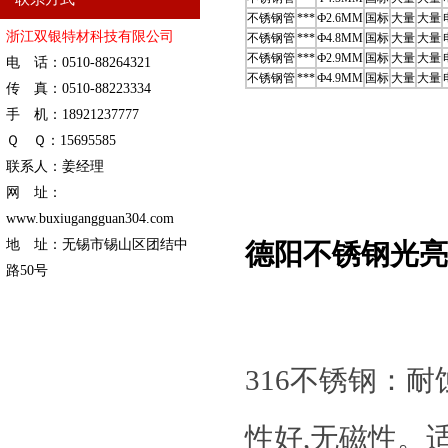
不锈钢管
***
Ф2.6MM
国标
大量
大量
浙江双银特材科技有限公司
不锈钢管
***
Ф4.8MM
国标
大量
大量
不锈钢管
***
Ф2.9MM
国标
大量
大量
电 话：0510-88264321
不锈钢管
***
Ф4.9MM
国标
大量
大量
传 真：0510-88223334
手 机：18921237777
Ｑ Ｑ：15695585
联系人：姜经理
网 址：
www.buxiugangguan304.com
地 址：无锡市锡山区团结中
德阳不锈钢光亮
路50号
316不锈钢：
性好,无磁性。